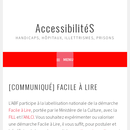
Aller
au
contenu
AccessibilitéS
principal
HANDICAPS, HÔPITAUX, ILLETTRISMES, PRISONS
MENU
[COMMUNIQUÉ] FACILE À LIRE
L’ABF participe à la labellisation nationale de la démarche
Facile à Lire
, portée par le Ministère de la Culture, avec la
FILL
et l’
ANLCI
. Vous souhaitez expérimenter ou valoriser
une démarche Facile à Lire, il vous suffit, pour postuler et