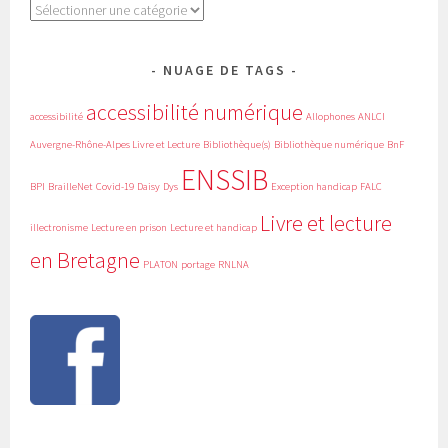
Catégories
NUAGE DE TAGS
accessibilité numérique
accessibilité
Allophones
ANLCI
Auvergne-Rhône-Alpes Livre et Lecture
Bibliothèque(s)
Bibliothèque numérique
BnF
ENSSIB
BPI
BrailleNet
Covid-19
Daisy
Dys
Exception handicap
FALC
Livre et lecture
illectronisme
Lecture en prison
Lecture et handicap
en Bretagne
PLATON
portage
RNLNA