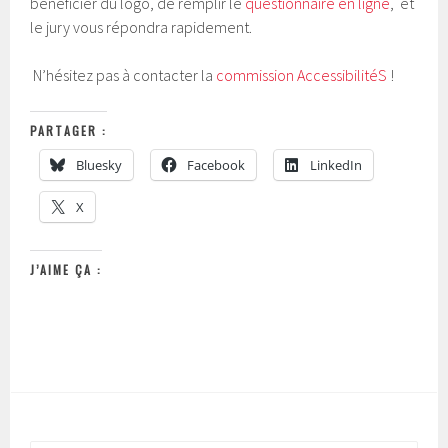
bénéficier du logo, de remplir le
questionnaire en ligne
, et
le jury vous répondra rapidement.
N’hésitez pas à contacter la
commission AccessibilitéS
!
PARTAGER :
Bluesky
Facebook
LinkedIn
X
J’AIME ÇA :