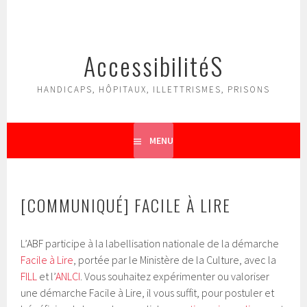
Aller
au
contenu
AccessibilitéS
principal
HANDICAPS, HÔPITAUX, ILLETTRISMES, PRISONS
MENU
[COMMUNIQUÉ] FACILE À LIRE
L’ABF participe à la labellisation nationale de la démarche
Facile à Lire
, portée par le Ministère de la Culture, avec la
FILL
et l’
ANLCI
. Vous souhaitez expérimenter ou valoriser
une démarche Facile à Lire, il vous suffit, pour postuler et