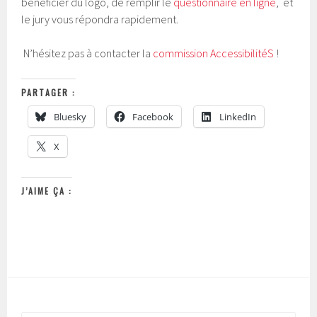
bénéficier du logo, de remplir le
questionnaire en ligne
, et
le jury vous répondra rapidement.
N’hésitez pas à contacter la
commission AccessibilitéS
!
PARTAGER :
Bluesky
Facebook
LinkedIn
X
J’AIME ÇA :