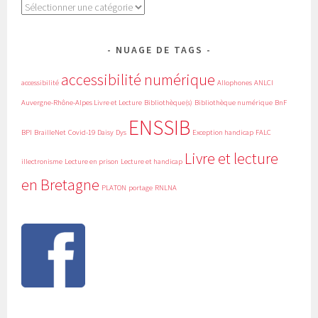
Catégories
NUAGE DE TAGS
accessibilité numérique
accessibilité
Allophones
ANLCI
Auvergne-Rhône-Alpes Livre et Lecture
Bibliothèque(s)
Bibliothèque numérique
BnF
ENSSIB
BPI
BrailleNet
Covid-19
Daisy
Dys
Exception handicap
FALC
Livre et lecture
illectronisme
Lecture en prison
Lecture et handicap
en Bretagne
PLATON
portage
RNLNA