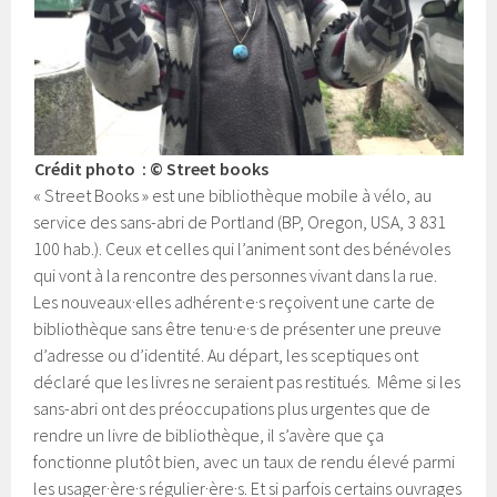
Crédit photo : © Street books
« Street Books » est une bibliothèque mobile à vélo, au
service des sans-abri de Portland (BP, Oregon, USA, 3 831
100 hab.). Ceux et celles qui l’animent sont des bénévoles
qui vont à la rencontre des personnes vivant dans la rue.
Les nouveaux·elles adhérent·e·s reçoivent une carte de
bibliothèque sans être tenu·e·s de présenter une preuve
d’adresse ou d’identité. Au départ, les sceptiques ont
déclaré que les livres ne seraient pas restitués. Même si les
sans-abri ont des préoccupations plus urgentes que de
rendre un livre de bibliothèque, il s’avère que ça
fonctionne plutôt bien, avec un taux de rendu élevé parmi
les usager·ère·s régulier·ère·s. Et si parfois certains ouvrages