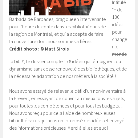
Intitulé
“+ de
100
Barbada de Barbades, drag queen intervenante
idées
pour l’heure du conte dans les bibliothèques de
pour
la région de Montréal, et qui a accepté de faire
change
la couverture dont nous sommes si fières.
r
le
Crédit photo : © Matt Sirois
monde
ta bib !”, le dossier compte 178 idées qui témoignent du
dynamisme sans cesse renouvelé des bibliothèques, et de
la nécessaire adaptation de nos métiers à la société !
Nous avons essayé de relever le défi d’un non-inventaire à
la Prévert, en essayant de couvrir au mieux tous les sujets,
pour toutes les compétences et pour tous les budgets…
Nous avons reçu pour cela l’aide de nombreux·euses
bibliothécaires qui nous ont proposé des idées et envoyé
des informations précieuses. Merci à elles et eux !