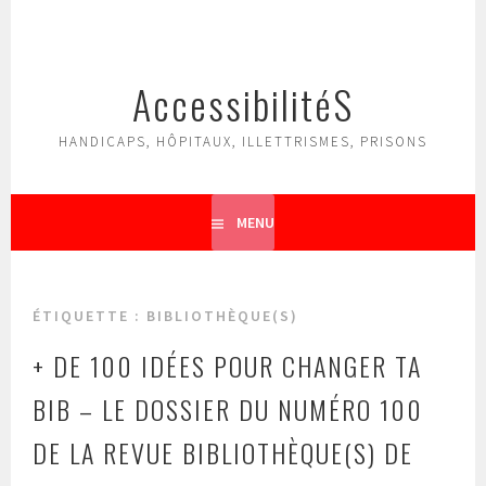
Aller
au
contenu
AccessibilitéS
principal
HANDICAPS, HÔPITAUX, ILLETTRISMES, PRISONS
MENU
ÉTIQUETTE :
BIBLIOTHÈQUE(S)
+ DE 100 IDÉES POUR CHANGER TA
BIB – LE DOSSIER DU NUMÉRO 100
DE LA REVUE BIBLIOTHÈQUE(S) DE