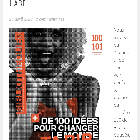
L’ABF
29 avril 2020
2 commentaires
Nous
avons
eu
l’honne
ur de
nous
voir
confier
le
dossier
du
numéro
100 de
Biblioth
èque(s).