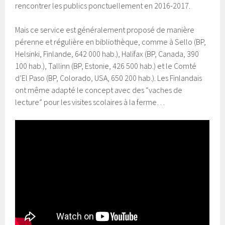
rencontrer les publics ponctuellement en 2016-2017.
Mais ce service est généralement proposé de manière
pérenne et régulière en bibliothèque, comme à Sello (BP,
Helsinki, Finlande, 642 000 hab.), Halifax (BP, Canada, 390
100 hab.), Tallinn (BP, Estonie, 426 500 hab.) et le Comté
d’El Paso (BP, Colorado, USA, 650 200 hab.). Les Finlandais
ont même adapté le concept avec des “vaches de
lecture” pour les visites scolaires à la ferme…