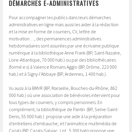
DÉMARCHES E-ADMINISTRATIVES
Pour accompagner les publics dans leurs démarches
administratives en ligne mais aussi les aider à la rédaction
et la mise en forme de courriers, CV, lettre de
motivation…, des permanences administratives
hebdomadaires sont assurées par une écrivaine publique
numérique à la bibliothèque Anne Frank (BP, Saint-Nazaire,
Loire-Atlantique, 70 000 hab.) ou par des bibliothécaires
(formé·e·s) à Valence Romans Agglo (BP, Drôme, 223 000
hab.) et à Signy-l’Abbaye (BP, Ardennes, 1 400 hab.).
Vu aussi à la BMVR (BP, Marseille, Bouches-du-Rhône, 862
000 hab.) où une association de bénévoles intervient pour
tous types de courriers, y compris personnels. En
complément, la bibliothèque de Pantin (BP, Seine-Saint-
Denis, 55 000 hab.) propose une aide à la préparation
d’entretiens d’embauche, et l’animatrice multimédia de
Cazals (BP, Cazals-Salviac, Lot, 5 300 hab) propose une