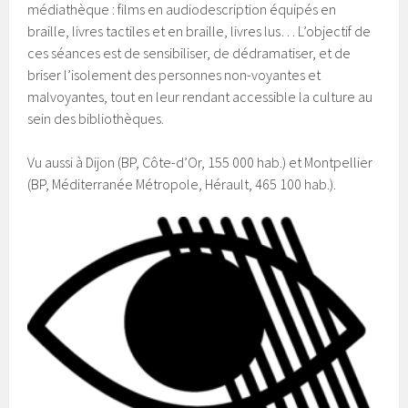
médiathèque : films en audiodescription équipés en
braille, livres tactiles et en braille, livres lus… L’objectif de
ces séances est de sensibiliser, de dédramatiser, et de
briser l’isolement des personnes non-voyantes et
malvoyantes, tout en leur rendant accessible la culture au
sein des bibliothèques.
Vu aussi à Dijon (BP, Côte-d’Or, 155 000 hab.) et Montpellier
(BP, Méditerranée Métropole, Hérault, 465 100 hab.).