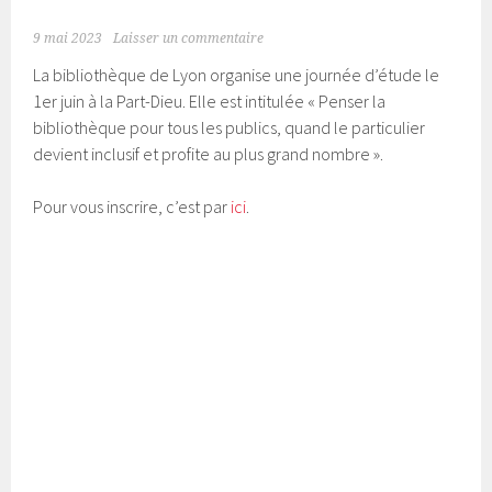
9 mai 2023
Laisser un commentaire
La bibliothèque de Lyon organise une journée d’étude le
1er juin à la Part-Dieu. Elle est intitulée « Penser la
bibliothèque pour tous les publics, quand le particulier
devient inclusif et profite au plus grand nombre ».
Pour vous inscrire, c’est par
ici
.