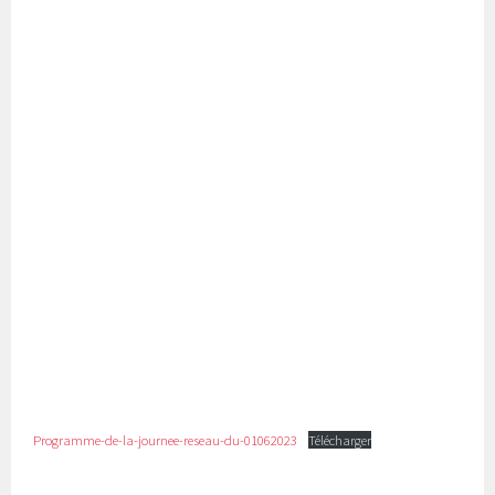
Programme-de-la-journee-reseau-du-01062023
Télécharger