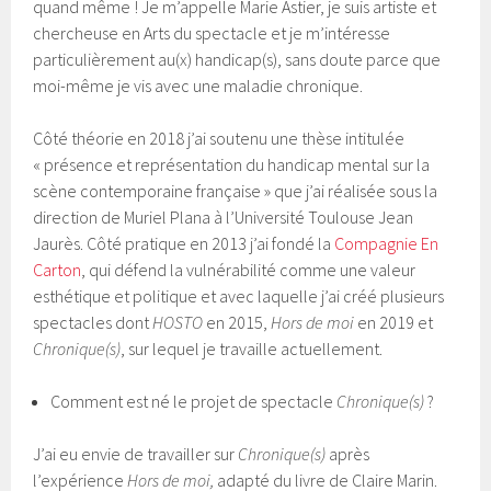
quand même ! Je m’appelle Marie Astier, je suis artiste et
chercheuse en Arts du spectacle et je m’intéresse
particulièrement au(x) handicap(s), sans doute parce que
moi-même je vis avec une maladie chronique.
Côté théorie en 2018 j’ai soutenu une thèse intitulée
« présence et représentation du handicap mental sur la
scène contemporaine française » que j’ai réalisée sous la
direction de Muriel Plana à l’Université Toulouse Jean
Jaurès. Côté pratique en 2013 j’ai fondé la
Compagnie En
Carton
, qui défend la vulnérabilité comme une valeur
esthétique et politique et avec laquelle j’ai créé plusieurs
spectacles dont
HOSTO
en 2015,
Hors de moi
en 2019 et
Chronique(s)
, sur lequel je travaille actuellement.
Comment est né le projet de spectacle
Chronique(s)
?
J’ai eu envie de travailler sur
Chronique(s)
après
l’expérience
Hors de moi,
adapté du livre de Claire Marin.