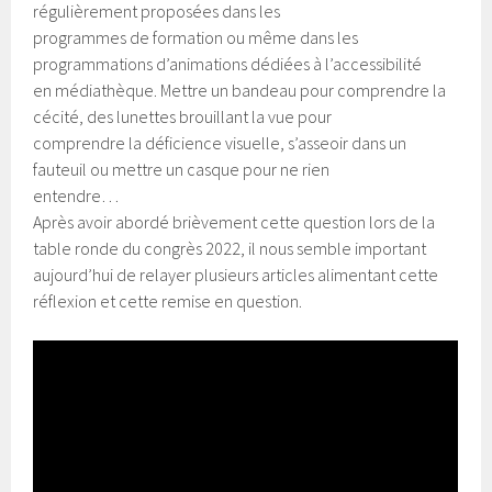
régulièrement proposées dans les
programmes de formation ou même dans les
programmations d’animations dédiées à l’accessibilité
en médiathèque. Mettre un bandeau pour comprendre la
cécité, des lunettes brouillant la vue pour
comprendre la déficience visuelle, s’asseoir dans un
fauteuil ou mettre un casque pour ne rien
entendre…
Après avoir abordé brièvement cette question lors de la
table ronde du congrès 2022, il nous semble important
aujourd’hui de relayer plusieurs articles alimentant cette
réflexion et cette remise en question.