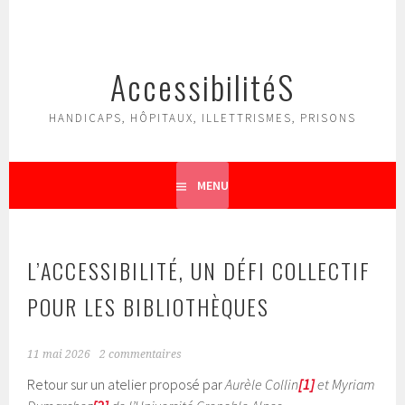
Aller
au
contenu
AccessibilitéS
principal
HANDICAPS, HÔPITAUX, ILLETTRISMES, PRISONS
MENU
L’ACCESSIBILITÉ, UN DÉFI COLLECTIF
POUR LES BIBLIOTHÈQUES
11 mai 2026
2 commentaires
Retour sur un atelier proposé par
Aurèle Collin
[1]
et Myriam