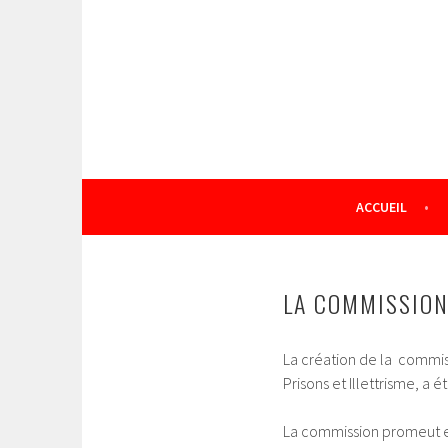
Aller
au
contenu
principal
ACCUEIL
LA COMMISSIO
La création de la commis
Prisons et Illettrisme, a é
La commission promeut et