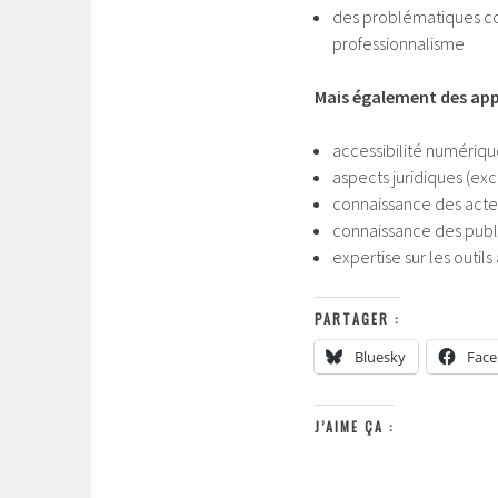
des problématiques co
professionnalisme
Mais également des app
accessibilité numériqu
aspects juridiques (ex
connaissance des acteur
connaissance des publi
expertise sur les outils
PARTAGER :
Bluesky
Fac
J’AIME ÇA :