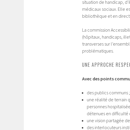
situation de handicap, d’
médicaux sociaux. Elle e
bibliothèque et en direct
La commission Accessibil
(hôpitaux, handicaps, il
transverses sur l’ensem
problématiques.
UNE APPROCHE RESPE
Avec des points comm
des publics communs ;
une réalité de terrain
personnes hospitalisée
détenues en difficulté d
une vision partagée de
des interlocuteurs inst