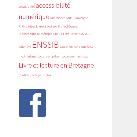
accessibilité
accessibilité
numérique
Allophones
ANLCI
Auvergne-
Rhône-Alpes Livre et Lecture
Bibliothèque(s)
Bibliothèque numérique
BnF
BPI
BrailleNet
Covid-19
ENSSIB
Daisy
Dys
Exception handicap
FALC
illectronisme
Lecture en prison
Lecture et handicap
Livre et lecture en Bretagne
PLATON
portage
RNLNA