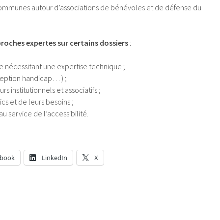
mmunes autour d’associations de bénévoles et de défense du
roches expertes sur certains dossiers
:
e nécessitant une expertise technique ;
ception handicap… ) ;
s institutionnels et associatifs ;
cs et de leurs besoins ;
 au service de l’accessibilité.
ebook
LinkedIn
X