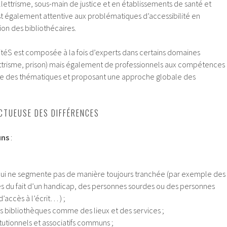
illettrisme, sous-main de justice et en établissements de santé et
st également attentive aux problématiques d’accessibilité en
ion des bibliothécaires.
itéS est composée à la fois d’experts dans certains domaines
lettrisme, prison) mais également de professionnels aux compétences
ble des thématiques et proposant une approche globale des
CTUEUSE DES DIFFÉRENCES
uns
:
 qui ne segmente pas de manière toujours tranchée (par exemple des
s du fait d’un handicap, des personnes sourdes ou des personnes
’accès à l’écrit… ) ;
s bibliothèques comme des lieux et des services ;
itutionnels et associatifs communs ;