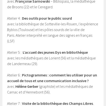
avec
Françoise Sarnowski
– Bibliopass, la médiathèque
de Broons (22) et le Ceregard.
Atelier 4 :
Des outils pour le public sourd
avec la bibliothèque de Sotteville-les-Rouen, l’expérience
Byblos (Toulouse) et les pôles sourds de la ville de
Paris. Atelier interprété en langue des signes en français
(LSF)
Atelier 5 :
L’accueil des jeunes Dys en bibliothèque
avec les médiathèques de Lorient (56) et la médiathèque
de Landerneau (29).
Atelier 6 :
Pictogrammes : comment les utiliser pour un
accueil de tous et une communication inclusive ?
avec
Hélène Gerber
(graphiste) et les médiathèques de
Carnac et d’Hennebont (56).
Atelier 7 :
Visite de la bibliothèque des Champs Libres
.