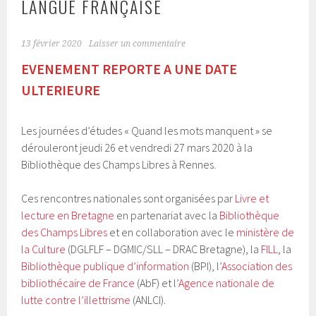
LANGUE FRANÇAISE
13 février 2020
Laisser un commentaire
EVENEMENT REPORTE A UNE DATE
ULTERIEURE
Les journées d’études « Quand les mots manquent » se
dérouleront jeudi 26 et vendredi 27 mars 2020 à la
Bibliothèque des Champs Libres à Rennes.
Ces rencontres nationales sont organisées par
Livre et
lecture en Bretagne
en partenariat avec la
Bibliothèque
des Champs Libres
et en collaboration avec le
ministère de
la Culture
(DGLFLF – DGMIC/SLL – DRAC Bretagne), la
FILL
, la
Bibliothèque publique d’information
(BPI), l’
Association des
bibliothécaire de France
(AbF) et l’
Agence nationale de
lutte contre l’illettrisme
(ANLCI).