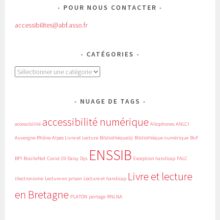
POUR NOUS CONTACTER
accessibilites@abf.asso.fr
CATÉGORIES
Catégories
NUAGE DE TAGS
accessibilité numérique
accessibilité
Allophones
ANLCI
Auvergne-Rhône-Alpes Livre et Lecture
Bibliothèque(s)
Bibliothèque numérique
BnF
ENSSIB
BPI
BrailleNet
Covid-19
Daisy
Dys
Exception handicap
FALC
Livre et lecture
illectronisme
Lecture en prison
Lecture et handicap
en Bretagne
PLATON
portage
RNLNA