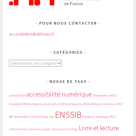
POUR NOUS CONTACTER
accessibilites@abf.asso.fr
CATÉGORIES
Catégories
NUAGE DE TAGS
accessibilité numérique
accessibilité
Allophones
ANLCI
Auvergne-Rhône-Alpes Livre et Lecture
Bibliothèque(s)
Bibliothèque numérique
BnF
ENSSIB
BPI
BrailleNet
Covid-19
Daisy
Dys
Exception handicap
FALC
Livre et lecture
illectronisme
Lecture en prison
Lecture et handicap