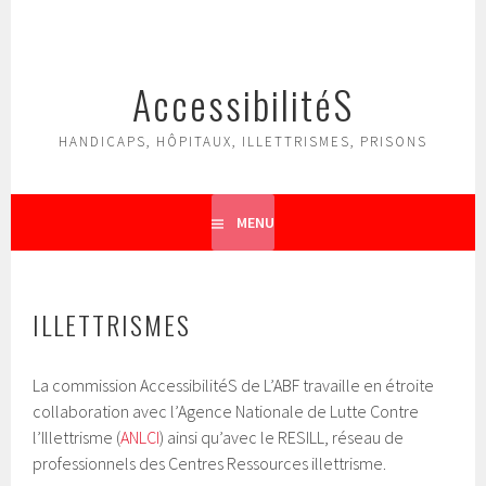
Aller
au
contenu
AccessibilitéS
principal
HANDICAPS, HÔPITAUX, ILLETTRISMES, PRISONS
MENU
ILLETTRISMES
La commission AccessibilitéS de L’ABF travaille en étroite
collaboration avec l’Agence Nationale de Lutte Contre
l’Illettrisme (
ANLCI
) ainsi qu’avec le RESILL, réseau de
professionnels des Centres Ressources illettrisme.