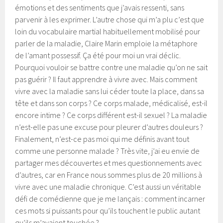
émotions et des sentiments que j’avais ressenti, sans
parvenir à les exprimer. L’autre chose qui m’a plu c’est que
loin du vocabulaire martial habituellement mobilisé pour
parler de la maladie, Claire Marin emploie la métaphore
de l’amant possessif. Ça été pour moi un vrai déclic.
Pourquoi vouloir se battre contre une maladie qu’on ne sait
pas guérir ? Il faut apprendre à vivre avec. Mais comment
vivre avec la maladie sans lui céder toute la place, dans sa
tête et dans son corps ? Ce corps malade, médicalisé, est-il
encore intime ? Ce corps différent est-il sexuel ? La maladie
n’est-elle pas une excuse pour pleurer d’autres douleurs ?
Finalement, n’est-ce pas moi qui me définis avant tout
comme une personne malade ? Très vite, j’ai eu envie de
partager mes découvertes et mes questionnements avec
d’autres, car en France nous sommes plus de 20 millions à
vivre avec une maladie chronique. C’est aussi un véritable
défi de comédienne que je me lançais : comment incarner
ces mots si puissants pour qu’ils touchent le public autant
qu’ils m’avaient touchée ?