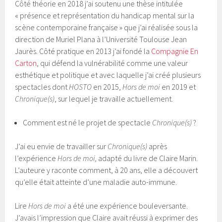
Côté théorie en 2018 j’ai soutenu une thèse intitulée
« présence et représentation du handicap mental sur la
scène contemporaine française » que j’ai réalisée sous la
direction de Muriel Plana à l’Université Toulouse Jean
Jaurès. Côté pratique en 2013 j’ai fondé la
Compagnie En
Carton
, qui défend la vulnérabilité comme une valeur
esthétique et politique et avec laquelle j’ai créé plusieurs
spectacles dont
HOSTO
en 2015,
Hors de moi
en 2019 et
Chronique(s)
, sur lequel je travaille actuellement.
Comment est né le projet de spectacle
Chronique(s)
?
J’ai eu envie de travailler sur
Chronique(s)
après
l’expérience
Hors de moi,
adapté du livre de Claire Marin.
L’auteure y raconte comment, à 20 ans, elle a découvert
qu’elle était atteinte d’une maladie auto-immune.
Lire
Hors de moi
a été une expérience bouleversante.
J’avais l’impression que Claire avait réussi à exprimer des