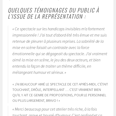
QUELQUES TÉMOIGNAGES DU PUBLIC À
L’ISSUE DE LA REPRÉSENTATION :
« Ce spectacle sur les handicaps invisibles m’a fortement
impressionnée ! J’ai tout d’abord été très émue et me suis
retenue de pleurer à plusieurs reprises. La sobriété de la
mise en scène faisait un contraste avec la force
émotionnelle qui se dégageait du spectacle. J’ai vraiment
aimé la mise en scène, le jeu des deux acteurs, et bien
entendu la façon de traiter un thème difficile, en
mélangeant humour et sérieux. »
« J’AI BEAUCOUP AIMÉ LE SPECTACLE DE CET APRÈS-MIDI, C’ÉTAIT
TOUCHANT, DRÔLE, INTERPELLANT … C’EST VRAIMENT BIEN
QU’IL Y AIT CE GENRE DE PROPOSITIONS, POUR LE PERSONNEL
OU PLUS LARGEMENT, BRAVO ! »
« Merci beaucoup pour cet atelier très riche, à la fois
touchant, grave et bourré d’humour. C’est profond et ça