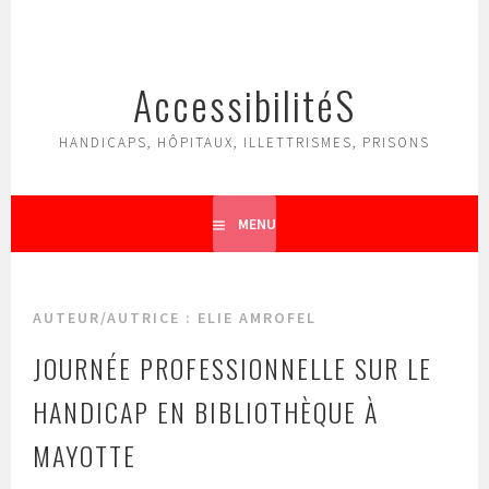
Aller
au
contenu
AccessibilitéS
principal
HANDICAPS, HÔPITAUX, ILLETTRISMES, PRISONS
MENU
AUTEUR/AUTRICE :
ELIE AMROFEL
JOURNÉE PROFESSIONNELLE SUR LE
HANDICAP EN BIBLIOTHÈQUE À
MAYOTTE