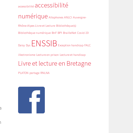
accessibilité
accessibilité
numérique
Allophones
ANLCI
Auvergne-
Rhône-Alpes Livre et Lecture
Bibliothèque(s)
Bibliothèque numérique
BnF
BPI
BrailleNet
Covid-19
ENSSIB
Daisy
Dys
Exception handicap
FALC
illectronisme
Lecture en prison
Lecture et handicap
Livre et lecture en Bretagne
PLATON
portage
RNLNA
a
n