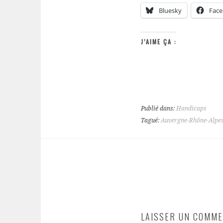
Bluesky
Fac
J’AIME ÇA :
Publié dans:
Handicaps
Tagué:
Auvergne-Rhône-Alpes 
NAVIGATION
DES
ARTICLES
LAISSER UN COMME