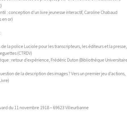
)
til : conception d’un livre jeunesse interactif, Caroline Chabaud
s en or)
:
de la police Luciole pour les transcripteurs, les éditeurs et la presse,
breguettes (CTRDV)
èque : retour d’expérience, Frédéric Duton (Bibliothèque Universitair
stion de la description des images ? Vers un premier jeu d’actions,
ivre)
levard du 11 novembre 1918 – 69623 Villeurbanne