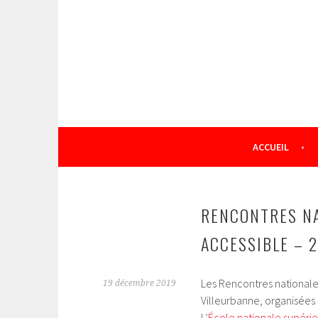
Aller
au
contenu
principal
ACCUEIL
RENCONTRES NA
ACCESSIBLE – 2
Les Rencontres nationales
19 décembre 2019
Villeurbanne, organisées
L’
École nationale supérie