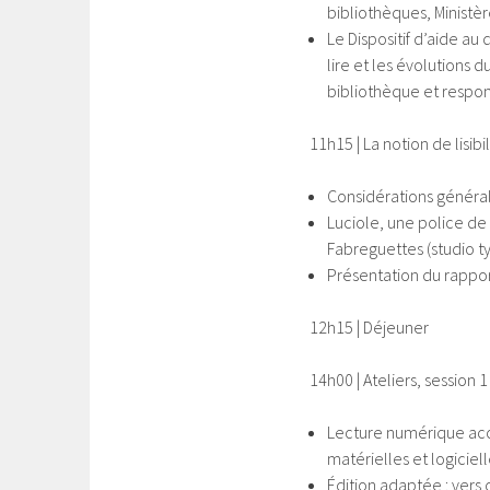
bibliothèques, Ministè
Le Dispositif d’aide a
lire et les évolutions 
bibliothèque et respon
11h15 | La notion de lisibil
Considérations générale
Luciole, une police de 
Fabreguettes (studio ty
Présentation du rappor
12h15 | Déjeuner
14h00 | Ateliers, session 1 
Lecture numérique acc
matérielles et logiciel
Édition adaptée : vers