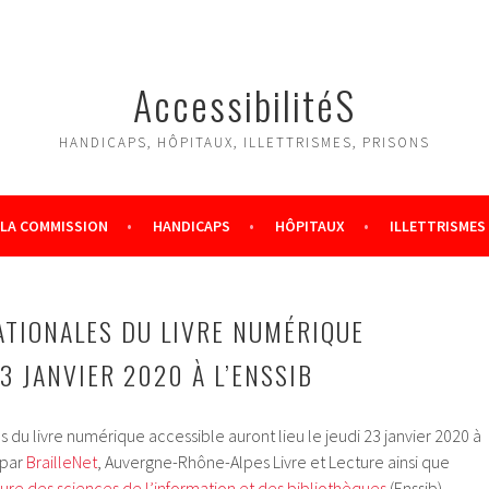
AccessibilitéS
HANDICAPS, HÔPITAUX, ILLETTRISMES, PRISONS
LA COMMISSION
HANDICAPS
HÔPITAUX
ILLETTRISMES
TIONALES DU LIVRE NUMÉRIQUE
3 JANVIER 2020 À L’ENSSIB
 du livre numérique accessible auront lieu le jeudi 23 janvier 2020 à
 par
BrailleNet
, Auvergne-Rhône-Alpes Livre et Lecture ainsi que
ure des sciences de l’information et des bibliothèques
(Enssib).