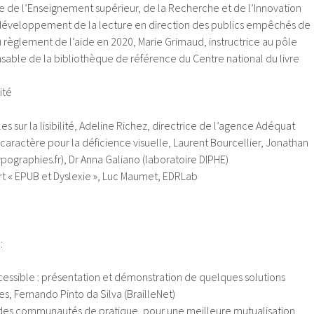
re de l’Enseignement supérieur, de la Recherche et de l’Innovation
u développement de la lecture en direction des publics empêchés de
du règlement de l’aide en 2020, Marie Grimaud, instructrice au pôle
sable de la bibliothèque de référence du Centre national du livre
ité
s sur la lisibilité, Adeline Richez, directrice de l’agence Adéquat
caractère pour la déficience visuelle, Laurent Bourcellier, Jonathan
pographies.fr), Dr Anna Galiano (laboratoire DIPHE)
t « EPUB et Dyslexie », Luc Maumet, EDRLab
:
essible : présentation et démonstration de quelques solutions
les, Fernando Pinto da Silva (BrailleNet)
 des communautés de pratique, pour une meilleure mutualisation,