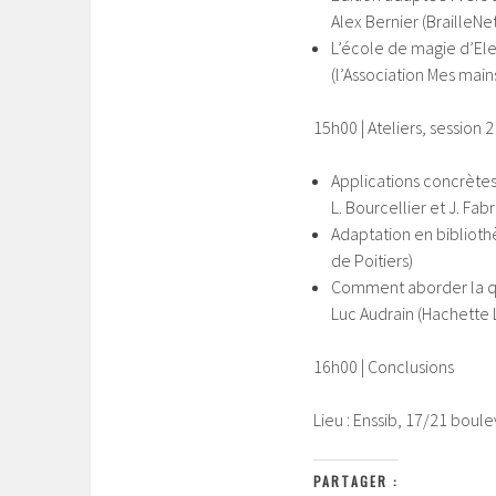
Alex Bernier (BrailleNet
L’école de magie d’Elen
(l’Association Mes main
15h00 | Ateliers, session 2 
Applications concrètes 
L. Bourcellier et J. Fa
Adaptation en biblioth
de Poitiers)
Comment aborder la que
Luc Audrain (Hachette L
16h00 | Conclusions
Lieu : Enssib, 17/21 bou
PARTAGER :