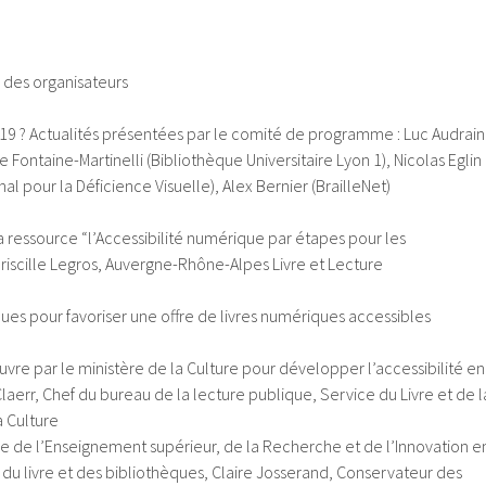
 des organisateurs
019 ? Actualités présentées par le comité de programme : Luc Audrain
e Fontaine-Martinelli (Bibliothèque Universitaire Lyon 1), Nicolas Eglin
l pour la Déficience Visuelle), Alex Bernier (BrailleNet)
a ressource “l’Accessibilité numérique par étapes pour les
 Priscille Legros, Auvergne-Rhône-Alpes Livre et Lecture
ques pour favoriser une offre de livres numériques accessibles
vre par le ministère de la Culture pour développer l’accessibilité en
laerr, Chef du bureau de la lecture publique, Service du Livre et de l
a Culture
ère de l’Enseignement supérieur, de la Recherche et de l’Innovation e
 du livre et des bibliothèques, Claire Josserand, Conservateur des