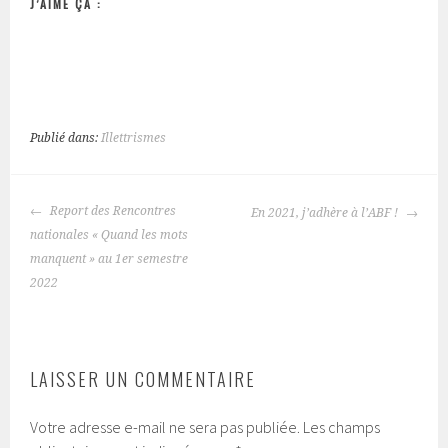
J’AIME ÇA :
Publié dans:
Illettrismes
NAVIGATION
Report des Rencontres
En 2021, j’adhère à l’ABF !
DES
nationales « Quand les mots
ARTICLES
manquent » au 1er semestre
2022
LAISSER UN COMMENTAIRE
Votre adresse e-mail ne sera pas publiée.
Les champs