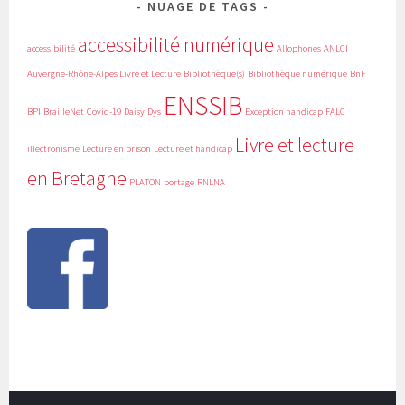
NUAGE DE TAGS
accessibilité numérique
accessibilité
Allophones
ANLCI
Auvergne-Rhône-Alpes Livre et Lecture
Bibliothèque(s)
Bibliothèque numérique
BnF
ENSSIB
BPI
BrailleNet
Covid-19
Daisy
Dys
Exception handicap
FALC
Livre et lecture
illectronisme
Lecture en prison
Lecture et handicap
en Bretagne
PLATON
portage
RNLNA