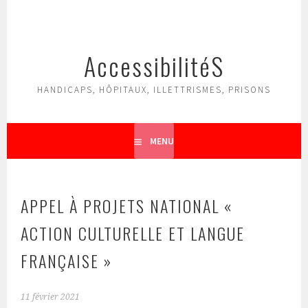
Aller
au
contenu
AccessibilitéS
principal
HANDICAPS, HÔPITAUX, ILLETTRISMES, PRISONS
MENU
APPEL À PROJETS NATIONAL «
ACTION CULTURELLE ET LANGUE
FRANÇAISE »
11 février 2021