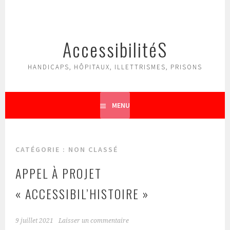
Aller
au
contenu
AccessibilitéS
principal
HANDICAPS, HÔPITAUX, ILLETTRISMES, PRISONS
MENU
CATÉGORIE :
NON CLASSÉ
APPEL À PROJET
« ACCESSIBIL’HISTOIRE »
9 juillet 2021
Laisser un commentaire