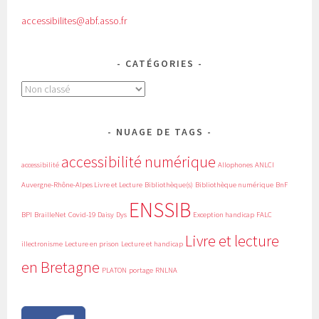
accessibilites@abf.asso.fr
CATÉGORIES
Catégories
NUAGE DE TAGS
accessibilité numérique
accessibilité
Allophones
ANLCI
Auvergne-Rhône-Alpes Livre et Lecture
Bibliothèque(s)
Bibliothèque numérique
BnF
ENSSIB
BPI
BrailleNet
Covid-19
Daisy
Dys
Exception handicap
FALC
Livre et lecture
illectronisme
Lecture en prison
Lecture et handicap
en Bretagne
PLATON
portage
RNLNA