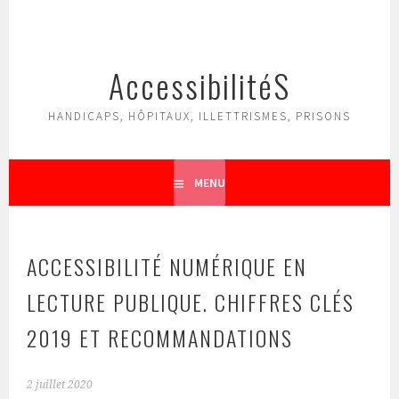
Aller
au
contenu
AccessibilitéS
principal
HANDICAPS, HÔPITAUX, ILLETTRISMES, PRISONS
MENU
ACCESSIBILITÉ NUMÉRIQUE EN
LECTURE PUBLIQUE. CHIFFRES CLÉS
2019 ET RECOMMANDATIONS
2 juillet 2020