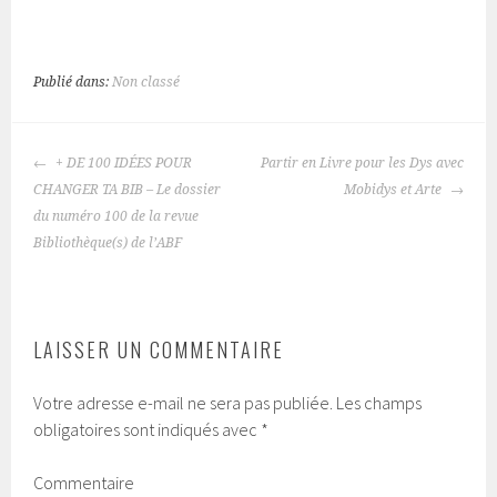
Publié dans:
Non classé
NAVIGATION
+ DE 100 IDÉES POUR
Partir en Livre pour les Dys avec
DES
CHANGER TA BIB – Le dossier
Mobidys et Arte
ARTICLES
du numéro 100 de la revue
Bibliothèque(s) de l’ABF
LAISSER UN COMMENTAIRE
Votre adresse e-mail ne sera pas publiée.
Les champs
obligatoires sont indiqués avec
*
Commentaire