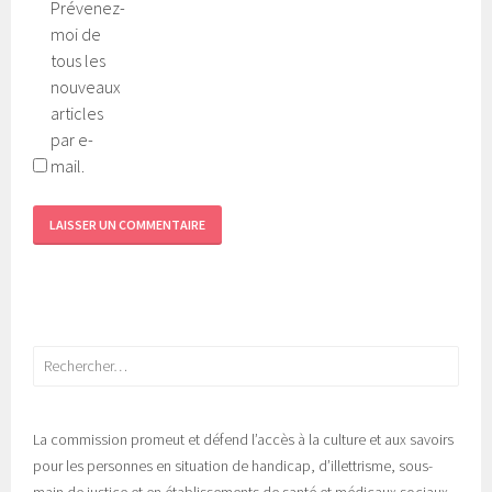
Prévenez-
moi de
tous les
nouveaux
articles
par e-
mail.
Rechercher :
La commission promeut et défend l’accès à la culture et aux savoirs
pour les personnes en situation de handicap, d’illettrisme, sous-
main de justice et en établissements de santé et médicaux sociaux.