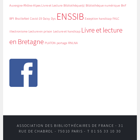
Auvergne-Rhône-Alpes Livre et Lecture
Bibliothèque(s)
Bibliothèque numérique
BnF
ENSSIB
BPI
BrailleNet
Covid-19
Daisy
Dys
Exception handicap
FALC
Livre et lecture
illectronisme
Lecture en prison
Lecture et handicap
en Bretagne
PLATON
portage
RNLNA
ASSOCIATION DES BIBLIOTHÉCAIRES DE FRANCE - 31
RUE DE CHABROL - 75010 PARIS - T 01 55 33 10 30