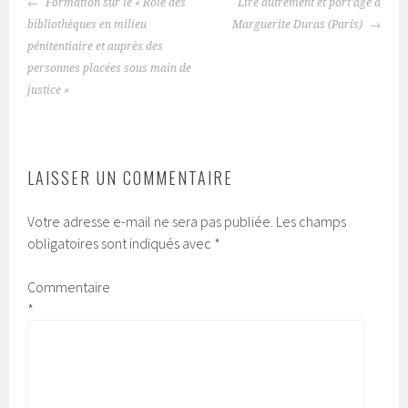
NAVIGATION
Formation sur le « Rôle des
Lire autrement et port’âge à
DES
bibliothèques en milieu
Marguerite Duras (Paris)
ARTICLES
pénitentiaire et auprès des
personnes placées sous main de
justice »
LAISSER UN COMMENTAIRE
Votre adresse e-mail ne sera pas publiée.
Les champs
obligatoires sont indiqués avec
*
Commentaire
*