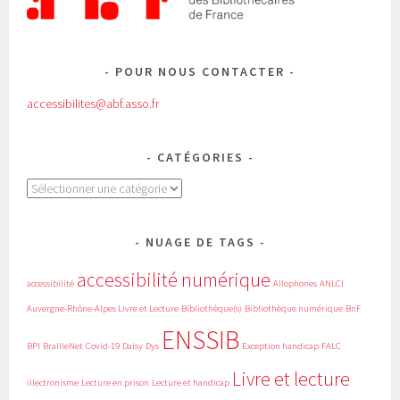
POUR NOUS CONTACTER
accessibilites@abf.asso.fr
CATÉGORIES
Catégories
NUAGE DE TAGS
accessibilité numérique
accessibilité
Allophones
ANLCI
Auvergne-Rhône-Alpes Livre et Lecture
Bibliothèque(s)
Bibliothèque numérique
BnF
ENSSIB
BPI
BrailleNet
Covid-19
Daisy
Dys
Exception handicap
FALC
Livre et lecture
illectronisme
Lecture en prison
Lecture et handicap